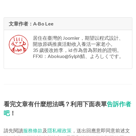
文章作者：A-Bo Lee
居住在臺灣的 Joomler，期望以程式設計、
開放原碼推廣活動收入養活一家老小。
35 歲後改姓李，id 作為曾為郭姓的證明。
FFXI：Abokuo@Sylph鯖、よろしくです。
看完文章有什麼想法嗎？利用下面表單
告訴作者
吧
！
請先閱讀
服務條款
及
隱私權政策
，送出回應意即同意前述文