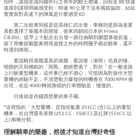
招呼，讓我意識到國外行之有年的騎士禮儀，回程走 88 快速
道路則讓我明確感受到：時速 90 公里下沒有風鏡協助，結結
實實面對高速下的陣風是什麼感受XD
第二次租車同樣是從高雄仁武出發，車種則是因為老婆
喜歡選擇了泰國本田開發，後來回銷回日本的 H’ness
CB350。從早上十點左右出發一路往南騎到鵝鑾鼻後折返，
除了用餐跟鵝鑾鼻燈塔遊覽之外的時間幾乎都在騎車，還不
時遇到陣雨…
要說騎得過癮還真的過癮，要說慘（淋雨）也真的慘。
晴朗的天與糟糕的「雨戰」都經歷過了，對於「在一般道路
上行駛重型機車」這件事已經不擔心，可惜因為對操作大型
重機的經驗不足，不清楚動力爆發的時機會在 7000 RPM 後
出現，在近 4000 轉就換檔的行車體驗是：慢慢的。
日後就是存錢買想要的車子囉。
*這裡指的「大型重機」是指排氣量 251CC (含) 以上的重型
機車，在台灣還有黃牌 (251 CC - 550CC) 及紅牌 (551CC 以
上) 兩種分類。
理解騎車的樂趣，然後才知道台灣好奇怪