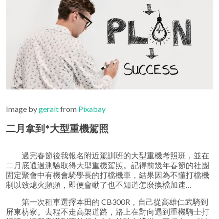
Image by
geralt
from
Pixabay
二月拿到*大型重機駕照
過完春節後我報名附近駕訓班的大型重機考照班，並在
二月底通過測驗取得大型重機駕照。記得前幾年春節的社團
固定聚會中有機會騎學長的打檔機車，結果因為不懂打檔機
制以致熄火頻頻，即便會動了也不知道怎麼換檔加速…
第一次租車選擇本田的 CB300R，自己從高雄仁武騎到
屏東枋寮。去程不走高架道路，路上在對向遇到重機騎士打