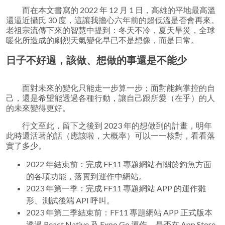
而在本文書寫的 2022 年 12 月 1 日，高雄的平地最高溫
還逼近攝氏 30 度，這讓我擔心六年前的超低溫是否會再來。
老祖宗流傳下來的智慧中提到：冬天不冷，夏天旱災，全球
暖化所造成的劇烈天氣變化早已不是想像，而是日常。
日子不好過，該做、想做的事還是不能少
面對未來的變化只能走一步算一步；面對能夠掌控的自
己，還是希望能透過各種行動，讓自己跟所愛（在乎）的人
的未來變得更好。
行文至此，留下之後到 2023 年的想做到的計畫，明年
此時還活著的話（應該啦，大概率）可以一一核對，看看落
實了多少。
2022 年結束前：完成 FF11 專題網站有關於釣魚方面
的各項功能，落實到運作中網站。
2023 年第一季：完成 FF11 專題網站 APP 的運作雛
形、測試後端 API 呼叫。
2023 年第二季結束前：FF11 專題網站 APP 正式版本
透過 React Native 及 Expo Go 運作，是否在 App Store