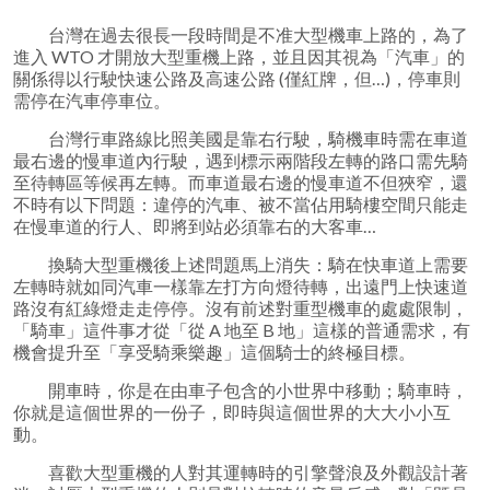
台灣在過去很長一段時間是不准大型機車上路的，為了
進入 WTO 才開放大型重機上路，並且因其視為「汽車」的
關係得以行駛快速公路及高速公路 (僅紅牌，但…)，停車則
需停在汽車停車位。
台灣行車路線比照美國是靠右行駛，騎機車時需在車道
最右邊的慢車道內行駛，遇到標示兩階段左轉的路口需先騎
至待轉區等候再左轉。而車道最右邊的慢車道不但狹窄，還
不時有以下問題：違停的汽車、被不當佔用騎樓空間只能走
在慢車道的行人、即將到站必須靠右的大客車…
換騎大型重機後上述問題馬上消失：騎在快車道上需要
左轉時就如同汽車一樣靠左打方向燈待轉，出遠門上快速道
路沒有紅綠燈走走停停。沒有前述對重型機車的處處限制，
「騎車」這件事才從「從 A 地至 B 地」這樣的普通需求，有
機會提升至「享受騎乘樂趣」這個騎士的終極目標。
開車時，你是在由車子包含的小世界中移動；騎車時，
你就是這個世界的一份子，即時與這個世界的大大小小互
動。
喜歡大型重機的人對其運轉時的引擎聲浪及外觀設計著