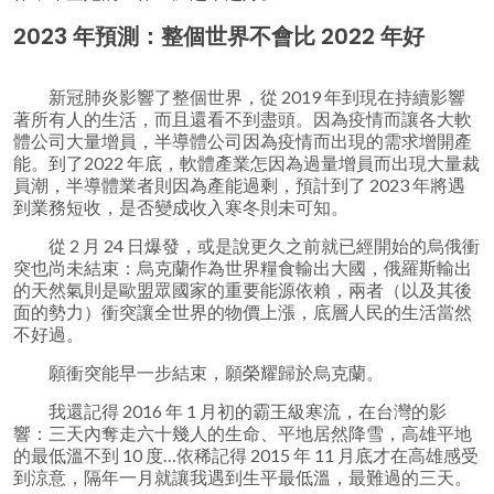
2023 年預測：整個世界不會比 2022 年好
新冠肺炎影響了整個世界，從 2019 年到現在持續影響
著所有人的生活，而且還看不到盡頭。因為疫情而讓各大軟
體公司大量增員，半導體公司因為疫情而出現的需求增開產
能。到了2022 年底，軟體產業怎因為過量增員而出現大量裁
員潮，半導體業者則因為產能過剩，預計到了 2023 年將遇
到業務短收，是否變成收入寒冬則未可知。
從 2 月 24 日爆發，或是說更久之前就已經開始的烏俄衝
突也尚未結束：烏克蘭作為世界糧食輸出大國，俄羅斯輸出
的天然氣則是歐盟眾國家的重要能源依賴，兩者（以及其後
面的勢力）衝突讓全世界的物價上漲，底層人民的生活當然
不好過。
願衝突能早一步結束，願榮耀歸於烏克蘭。
我還記得 2016 年 1 月初的霸王級寒流，在台灣的影
響：三天內奪走六十幾人的生命、平地居然降雪，高雄平地
的最低溫不到 10 度…依稀記得 2015 年 11 月底才在高雄感受
到涼意，隔年一月就讓我遇到生平最低溫，最難過的三天。