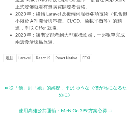
正式發佈就看有無購買開發者資格。
2023 年：繼續 Laravel 及後端伺服器各項技術（包含但
不限於 API 開發與串接、CI/CD、負載平衡等）的精
進，爭取 Offer 就職。
2023 年：讓老婆能考到大型重機駕照，一起租車完成
兩週慢活環島旅遊。
規劃
Laravel
React JS
React Native
FFXI
⇐ 從「他」到「她」的經歷，平沢 ゆうな《僕が私になるた
めに》
使用高雄公共運輸：MeN Go 399 方案心得 ⇒