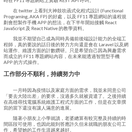
時在 FF11 專題網站上實驗 REST API 呼叫。
在 twitter 上看到大神鼓吹函式化程式設計 (Functional
Programing, AKA FP) 的好處，以及 FF11 專題網站的遠程規
劃會想製作手機 APP 的想法，在下半年開始接觸 React
JavaScript 及 React Native 的教學資料。
我並不期望自己成為同時具備前後端設計能力的全端工
程師，真的要說的話日後的努力方向還是會在 Laravel 以及網
站運作、維護方面的計數鑽研。只是希望自己因為興趣需求
而成立的 FF11 專題網站內容，在未來能透過智慧型手機
APP 的方式操作。
工作部分不順利，持續努力中
一月時因為疫情以及家庭方面的需求，我並未同意公司
「要去大陸出差」的要求，沒過多久就被資遣了。之後持續
在高雄尋找電腦系統維護工程式方面的工作，但是在文章撰
寫的當下還沒有讓人滿意的進展。
隨著小朋友上小學就讀，老婆總算有較完整及持續的時
間區段可使用，也因此能到答應許久但未就職的朋友公司工
作，希望她的工作生涯越來越好。