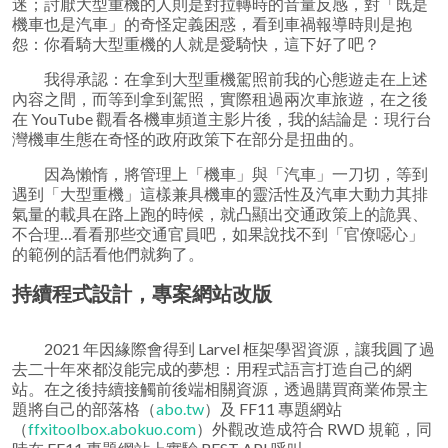
迷；討厭大型重機的人則是對拉轉時的音量反感，對「既是
機車也是汽車」的奇怪定義困惑，看到車禍報導時則是抱
怨：你看騎大型重機的人就是愛騎快，這下好了吧？
我得承認：在拿到大型重機駕照前我的心態遊走在上述
內容之間，而等到拿到駕照，實際租過兩次車旅遊，在之後
在 YouTube 觀看各機車頻道主影片後，我的結論是：現行台
灣機車生態在奇怪的政府政策下在部分是扭曲的。
因為懶惰，將管理上「機車」與「汽車」一刀切，等到
遇到「大型重機」這樣兼具機車的靈活性及汽車大動力其排
氣量的載具在路上跑的時候，就凸顯出交通政策上的詭異、
不合理…看看那些交通官員吧，如果說找不到「官僚噁心」
的範例的話看他們就夠了。
持續程式設計，專案網站改版
2021 年因緣際會得到 Larvel 框架學習資源，讓我圓了過
去二十年來都沒能完成的夢想：用程式語言打造自己的網
站。在之後持續接觸前後端相關資源，透過購買商業佈景主
題將自己的部落格（
abo.tw
）及 FF11 專題網站
（
ffxitoolbox.abokuo.com
）外觀改造成符合 RWD 規範，同